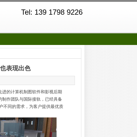
Tel: 139 1798 9226
也表现出色
先进的计算机制图软件和影视后期
的制作团队与国际接轨，已经具备
户不同的需求，为客户提供最优质