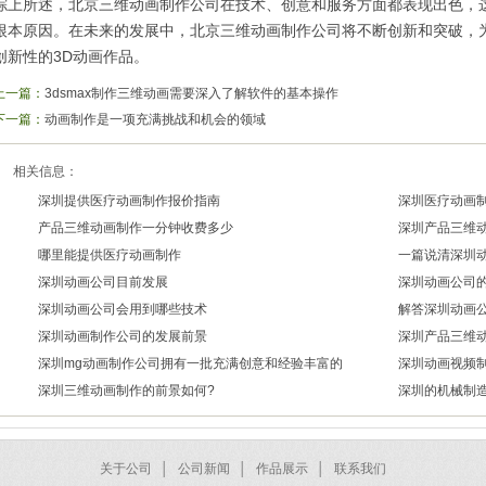
综上所述，北京三维动画制作公司在技术、创意和服务方面都表现出色，
根本原因。在未来的发展中，北京三维动画制作公司将不断创新和突破，
创新性的3D动画作品。
上一篇：
3dsmax制作三维动画需要深入了解软件的基本操作
下一篇：
动画制作是一项充满挑战和机会的领域
相关信息：
深圳提供医疗动画制作报价指南
深圳医疗动画
产品三维动画制作一分钟收费多少
深圳产品三维
2026/03/20
2026/03/19
哪里能提供医疗动画制作
一篇说清深圳
2026/03/18
2026/03/11
深圳动画公司目前发展
深圳动画公司
2026/03/10
2026/03/09
深圳动画公司会用到哪些技术
解答深圳动画
2026/03/06
2026/03/05
深圳动画制作公司的发展前景
深圳产品三维
2026/03/04
2026/03/03
深圳mg动画制作公司拥有一批充满创意和经验丰富的
深圳动画视频
2026/02/02
2024/01/31
高素质设计师
深圳三维动画制作的前景如何?
深圳的机械制
2024/01/31
2024/01/31
2024/01/31
2024/01/31
关于公司
│
公司新闻
│
作品展示
│
联系我们