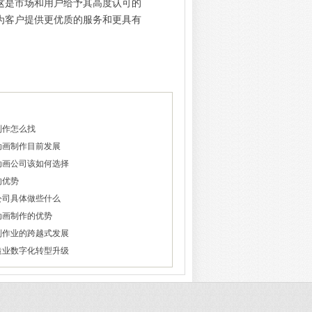
这是市场和用户给予其高度认可的
为客户提供更优质的服务和更具有
制作怎么找
动画制作目前发展
动画公司该如何选择
的优势
公司具体做些什么
动画制作的优势
制作业的跨越式发展
造业数字化转型升级