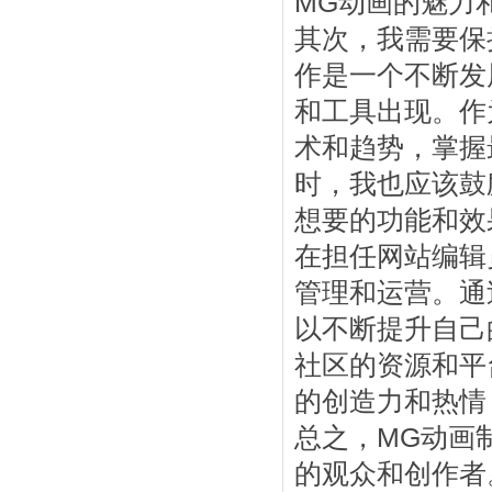
MG动画的魅力
其次，我需要保
作是一个不断发
和工具出现。作
术和趋势，掌握
时，我也应该鼓
想要的功能和效
在担任网站编辑
管理和运营。通
以不断提升自己
社区的资源和平
的创造力和热情
总之，MG动画
的观众和创作者