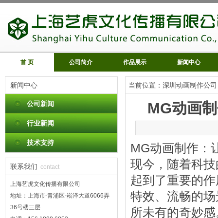
首 页
公司简介
作品展示
新闻中心
新闻中心
当前位置：
深圳动画制作公司
公司新闻
MG动画
行业新闻
技术支持
MG动画制作：
现今，随着科技
联系我们
contact
起到了重要的作
上海艺虎文化传播有限公司
特效、流畅的场
地址：上海市-青浦区-崧泽大道6066弄
36号楼三层
所未有的奇妙感