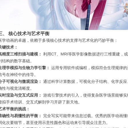
三、 核心技术与艺术平衡
医学动画的卓越，依赖于多项核心技术的支撑与艺术化的巧妙平衡：
关键技术：
高精度三维扫描与建模：
利用CT、MRI等医学影像数据进行三维重建，
剖结构的数字基础。
生理学模拟与生物力学引擎：
运用专用软件或编程，模拟符合生理规律的
信号在神经中的传导。
分子可视化与微观渲染：
通过科学计算数据，可视化分子结构、化学反应
确性与视觉清晰度。
实时渲染与交互式应用：
游戏引擎技术的引入，使得复杂医学场景能够实
虚拟手术培训、交互式解剖学习开辟了新天地。
艺术平衡的挑战：
准确性与易懂性的平衡：
完全写实可能带来信息过载。优秀的医学动画懂
弱化次要细节，甚至使用示意性颜色和运动来引导观众注意力。