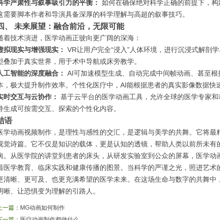
科学严肃性与叙事吸引力的平衡：
如何在确保绝对科学正确的前提下，构
这需要脚本作者和导演具备深厚的科学理解与高超的叙事技巧。
四、 未来展望：融合前沿，无限可能
随着技术演进，医学动画正驶向更广阔的深海：
虚拟现实与增强现实：
VR让用户完全“浸入”人体环境，进行沉浸式解剖
型叠加于真实世界，用于术中导航或床旁教学。
人工智能的深度融合：
AI可加速模型生成、自动完成中间帧动画、甚至根
本，极大提升制作效率。个性化医疗中，AI能根据患者的真实影像数据快
实时交互与云协作：
基于云平台的医学动画工具，允许全球的医学专家和
持生成可按需交互、探索的个性化内容。
结语
医学动画视频制作，是理性与感性的交汇，是逻辑与美学的共舞。它将最
视觉诗篇。它不仅是知识的载体，更是认知的透镜，帮助人类以前所未有
病。从医学院的讲堂到患者的床头，从研发实验室到公众的屏幕，医学动
着医学教育、临床实践和健康传播的图景。当科学的严谨之光，照进艺术
更清晰、更可及、也更充满希望的医学未来。在这场生命与数字的共舞中
明晰、让恐惧变为理解的引路人。
上一篇：
MG动画如何制作
下一篇：
医疗动画制作都做什么