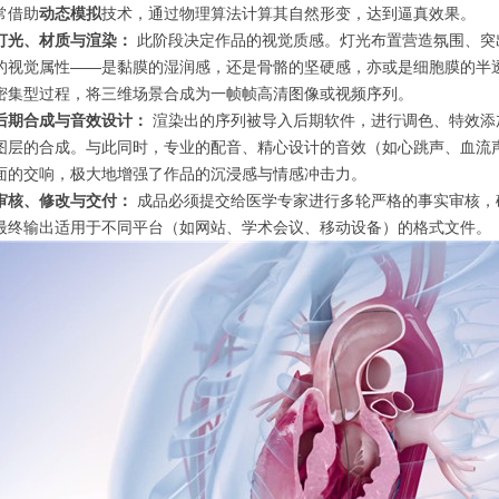
常借助
动态模拟
技术，通过物理算法计算其自然形变，达到逼真效果。
灯光、材质与渲染：
此阶段决定作品的视觉质感。灯光布置营造氛围、突
的视觉属性——是黏膜的湿润感，还是骨骼的坚硬感，亦或是细胞膜的半
密集型过程，将三维场景合成为一帧帧高清图像或视频序列。
后期合成与音效设计：
渲染出的序列被导入后期软件，进行调色、特效添
图层的合成。与此同时，专业的配音、精心设计的音效（如心跳声、血流
面的交响，极大地增强了作品的沉浸感与情感冲击力。
审核、修改与交付：
成品必须提交给医学专家进行多轮严格的事实审核，
最终输出适用于不同平台（如网站、学术会议、移动设备）的格式文件。