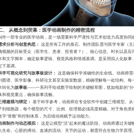
二、 从概念到荧幕：医学动画制作的精密流程
制作一部专业的医学动画，是一场需要科学严谨性与艺术创造力高度协同
需求分析与创意构思：
这是所有工作的基石。制作团队需与医学专家（主
确视频的目标受众（医学生、患者、投资者？）、核心信息、时长以及应
本和文字脚本，确定叙事逻辑、视觉风格和情感基调。是采用拟人化叙事
定下基调。
科学可视化研究与故事板设计：
这是确保科学准确性的生命线。动画师需
剖图谱、医学影像、科研论文甚至实验室数据，精确理解每一处结构、每
本转化为
故事板
——一系列手绘或数字绘制的关键帧草图，犹如电影的“分
换和视觉重点，确保叙事流畅。
三维建模与绑定：
基于科学参考，动画师在专业软件中创建三维模型。从
子到细胞器，每个模型的尺寸、比例、纹理都必须高度精确。对于角色类
数字“骨骼”和控制体系，为后续动画赋予运动能力。
动画制作与动态模拟：
这是让模型“活”起来的魔法阶段。动画师通过关键
入生命。心脏的搏动、血液的流动、关节的运动，都需符合生物力学原理