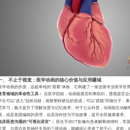
一、 不止于视觉：医学动画的核心价值与应用疆域
医学动画的价值，远超单纯的“观看”体验，它构建了一座连接专业医学世
教育领域的革命性工具：
在医学院校，动画能逐层剥离组织，透视器官运
学生可以“进入”冠状动脉，观察粥样硬化的形成；可以“跟随”药物分子，
式学习，极大提升了理解深度与记忆效率。对于公众科普，动画能生动解
战，或是基因编辑的原理，化高深科技为可知故事，提升全民健康素养。
临床医患沟通的“可视化语言”：
医生手持CT影像向患者解释病情时，常
位置、与周边血管神经关系的三维动画，能瞬间让患者了然于心。术前，