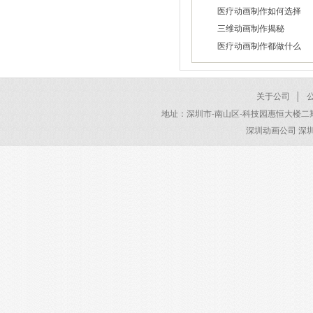
医疗动画制作如何选择
2026/02/28
三维动画制作揭秘
2026/01/30
医疗动画制作都做什么
2026/01/28
2026/01/22
关于公司
│
地址：深圳市-南山区-科技园惠恒大楼二期 电话：40
深圳动画公司 深