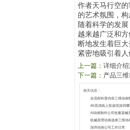
作者天马行空的
的艺术氛围，构
随着科学的发展
越来越广泛和方
断地发生着巨大
紧密地吸引着人
上一篇：
详细介绍
下一篇：
产品三维
相关信息：
全流程科普内容三维动画
4K高清线上投放找深圳
2026/07/29
AI动画制作公司批量器械
2026/07/27
机械原理动画选择三维动
2026/07/22
深圳动画公司工作日常
2026/07/20