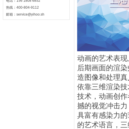
电话：156 1808 6852
热线：400-804-9112
邮箱：service@yihoo.sh
动画的艺术表现
后期画面的渲染
造图像和处理真
依靠三维渲染技
技术，动画创作
撼的视觉冲击力
具富有感染力的
的艺术语言，三