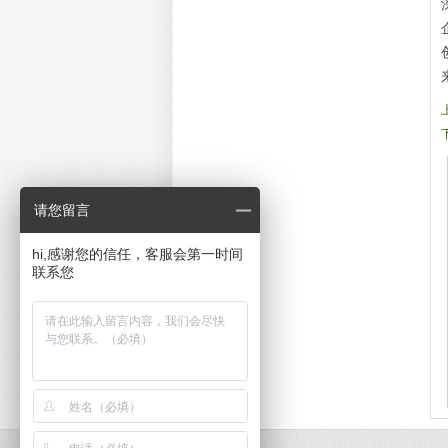
请您留言
hi,感谢您的信任，客服会第一时间
联系您