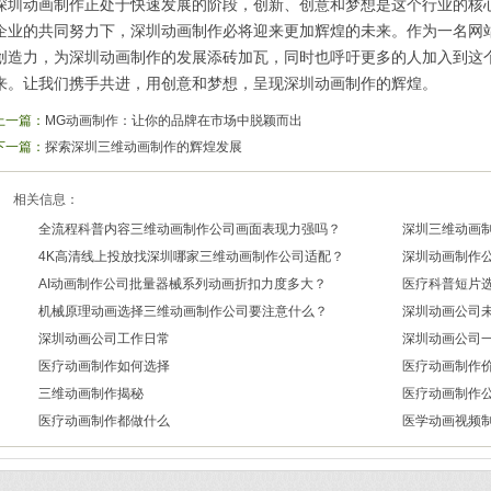
深圳动画制作正处于快速发展的阶段，创新、创意和梦想是这个行业的核
企业的共同努力下，深圳动画制作必将迎来更加辉煌的未来。作为一名网
创造力，为深圳动画制作的发展添砖加瓦，同时也呼吁更多的人加入到这
来。让我们携手共进，用创意和梦想，呈现深圳动画制作的辉煌。
上一篇：
MG动画制作：让你的品牌在市场中脱颖而出
下一篇：
探索深圳三维动画制作的辉煌发展
相关信息：
全流程科普内容三维动画制作公司画面表现力强吗？
深圳三维动画
4K高清线上投放找深圳哪家三维动画制作公司适配？
吗？
深圳动画制作
2026/07/29
AI动画制作公司批量器械系列动画折扣力度多大？
本吗？
医疗科普短片
2026/07/27
2026/07/28
机械原理动画选择三维动画制作公司要注意什么？
深圳动画公司
2026/07/22
2026/07/23
2026/07/21
深圳动画公司工作日常
深圳动画公司
2026/07/20
2026/03/02
医疗动画制作如何选择
医疗动画制作
2026/02/28
2026/02/26
三维动画制作揭秘
医疗动画制作
2026/01/30
2026/01/29
医疗动画制作都做什么
医学动画视频
2026/01/28
2026/01/27
2026/01/22
2026/01/21