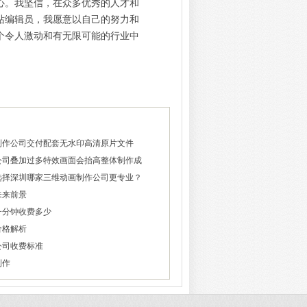
心。我坚信，在众多优秀的人才和
站编辑员，我愿意以自己的努力和
个令人激动和有无限可能的行业中
制作公司交付配套无水印高清原片文件
公司叠加过多特效画面会抬高整体制作成
选择深圳哪家三维动画制作公司更专业？
未来前景
一分钟收费多少
价格解析
公司收费标准
制作