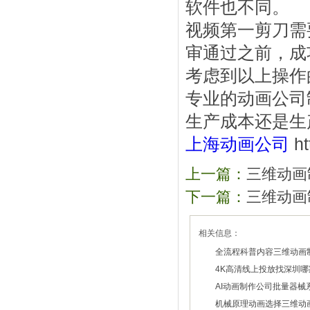
软件也不同。
视频第一剪刀需
审通过之前，成
考虑到以上操作
专业的动画公司
生产成本还是生
上海动画公司
ht
上一篇：
三维动画
下一篇：
三维动画
相关信息：
全流程科普内容三维动画
4K高清线上投放找深圳
2026/07/29
AI动画制作公司批量器械
2026/07/27
机械原理动画选择三维动
2026/07/22