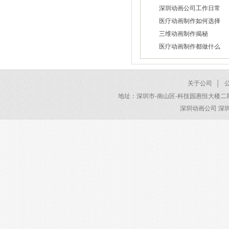
深圳动画公司工作日常
2026/07/20
医疗动画制作如何选择
2026/02/28
三维动画制作揭秘
2026/01/30
医疗动画制作都做什么
2026/01/28
2026/01/22
关于公司
│
地址：深圳市-南山区-科技园惠恒大楼二期 电话：40
深圳动画公司 深