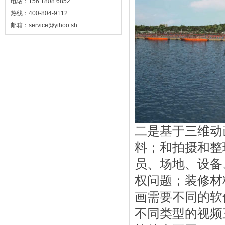
电话：156 1808 6852
热线：400-804-9112
邮箱：service@yihoo.sh
二是基于三维动
料；和拍摄和整
员、场地、设备
权问题；装修材
画需要不同的软
不同类型的视频