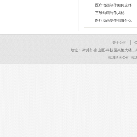
医疗动画制作如何选择
2026/02/28
三维动画制作揭秘
2026/01/30
医疗动画制作都做什么
2026/01/28
2026/01/22
关于公司
│
地址：深圳市-南山区-科技园惠恒大楼二期 电话：40
深圳动画公司 深