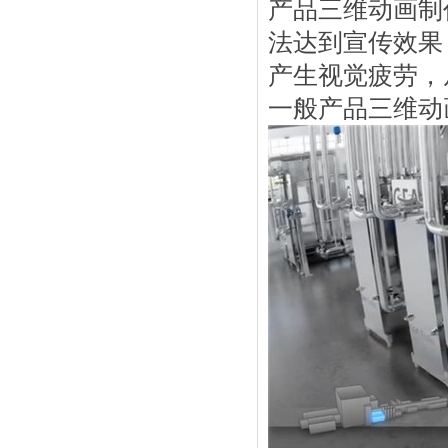
产品三维动画制
法达到宣传效果
产生视觉疲劳，
一般产品三维动