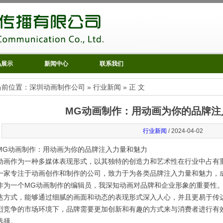
品展示
新闻中心
联系我们
当前位置：
深圳动画制作公司
»
行业新闻
» 正 文
MG动画制作：用动画为你的品牌注
行业新闻
/ 2024-04-02
MG动画制作：用动画为你的品牌注入力量和魅力
动画作为一种多媒体表现形式，以其独特的创造力和艺术性在行业中占有
一家专注于动画创作和制作的公司，致力于为各类品牌注入力量和魅力，
作为一个MG动画制作的编辑员，我深知动画对品牌和企业形象的重要性
达方式，能够通过细腻的画面和动态的表现形式深入人心，并且更易于传
烈竞争的市场环境下，品牌需要更加创新和有趣的方式来与消费者进行有
选择。