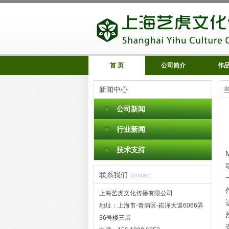
首 页
公司简介
作
新闻中心
公司新闻
行业新闻
技术支持
联系我们
contact
上海艺虎文化传播有限公司
地址：上海市-青浦区-崧泽大道6066弄
36号楼三层