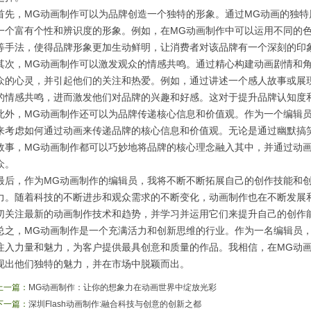
首先，MG动画制作可以为品牌创造一个独特的形象。通过MG动画的独特
一个富有个性和辨识度的形象。例如，在MG动画制作中可以运用不同的
等手法，使得品牌形象更加生动鲜明，让消费者对该品牌有一个深刻的印
其次，MG动画制作可以激发观众的情感共鸣。通过精心构建动画剧情和角
众的心灵，并引起他们的关注和热爱。例如，通过讲述一个感人故事或展
的情感共鸣，进而激发他们对品牌的兴趣和好感。这对于提升品牌认知度
此外，MG动画制作还可以为品牌传递核心信息和价值观。作为一个编辑
来考虑如何通过动画来传递品牌的核心信息和价值观。无论是通过幽默搞
故事，MG动画制作都可以巧妙地将品牌的核心理念融入其中，并通过动
众。
最后，作为MG动画制作的编辑员，我将不断不断拓展自己的创作技能和
力。随着科技的不断进步和观众需求的不断变化，动画制作也在不断发展
切关注最新的动画制作技术和趋势，并学习并运用它们来提升自己的创作
总之，MG动画制作是一个充满活力和创新思维的行业。作为一名编辑员
注入力量和魅力，为客户提供最具创意和质量的作品。我相信，在MG动
现出他们独特的魅力，并在市场中脱颖而出。
上一篇：
MG动画制作：让你的想象力在动画世界中绽放光彩
下一篇：
深圳Flash动画制作:融合科技与创意的创新之都