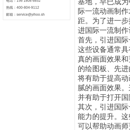
基地，早已成为
电话：156 1808 6852
热线：400-804-9112
际一流动画制作
邮箱：service@yihoo.sh
距。为了进一步
进国际一流制作
首先，引进国际
这些设备通常具
真的画面效果和
的绘图板、先进
将有助于提高动
腻的画面效果。
并有助于打开国
其次，引进国际
能力的提升。这
可以帮助动画师