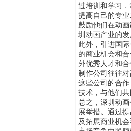
过培训和学习，
提高自己的专业
鼓励他们在动画
圳动画产业的发
此外，引进国际
的商业机会和合
外优秀人才和合
制作公司往往对
这些公司的合作
技术，与他们共
总之，深圳动画
展举措。通过提
及拓展商业机会