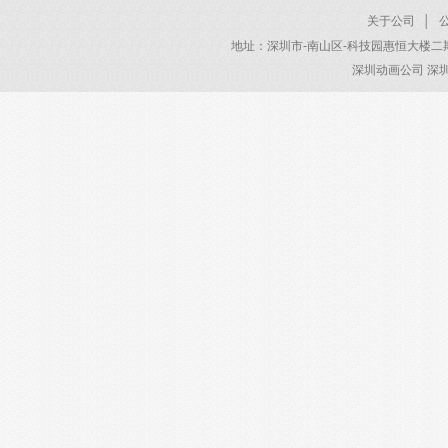
关于公司
│
地址：深圳市-南山区-科技园惠恒大楼二期 电话：40
深圳动画公司 深