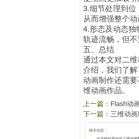
3.细节处理到
从而增强整个动
4.形态及动态
轨迹流畅，但不
五、总结
通过本文对二维
介绍，我们了解
动画制作还需要
维动画作品。
上一篇：
Flas
下一篇：
三维动画
相关信息：
全流程科普内容三维动画