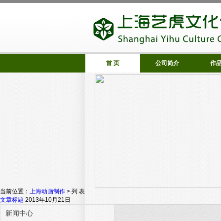
首 页
公司简介
作
当前位置：
上海动画制作
> 列 表
文章标题
2013年10月21日
新闻中心