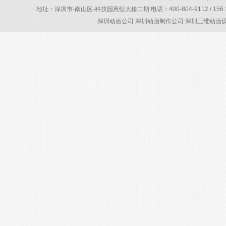
地址：深圳市-南山区-科技园惠恒大楼二期 电话：400-804-9112 / 156 180
深圳动画公司 深圳动画制作公司 深圳三维动画