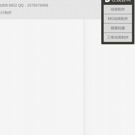
8 6852 QQ：1076576968
动画制作
设计制作
MG动画制作
视频拍摄
三维动画制作