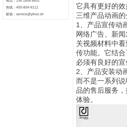
电话：156 1808 6852
它具有更好的效
热线：400-804-9112
三维产品动画的
邮箱：service@yihoo.sh
1、产品宣传动
网络广告、新闻
关视频材料中看
传功能。它结合
必须有良好的宣
2、产品安装动
而不是一系列说
品的售后服务，
体验。