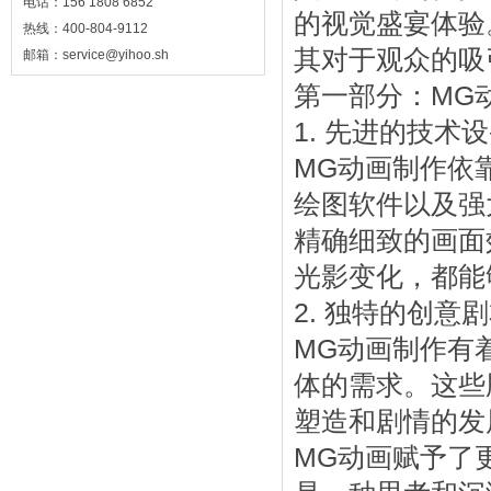
电话：156 1808 6852
的视觉盛宴体验
热线：400-804-9112
其对于观众的吸
邮箱：service@yihoo.sh
第一部分：MG
1. 先进的技术
MG动画制作依
绘图软件以及强
精确细致的画面
光影变化，都能
2. 独特的创意
MG动画制作有
体的需求。这些
塑造和剧情的发
MG动画赋予了