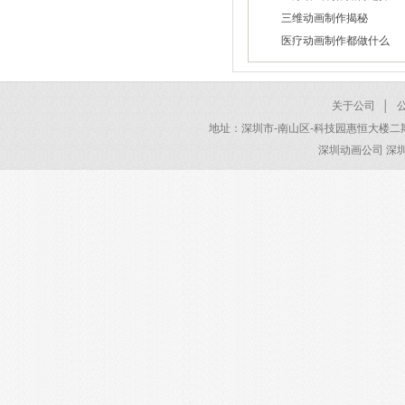
三维动画制作揭秘
2026/01/30
医疗动画制作都做什么
2026/01/28
2026/01/22
关于公司
│
地址：深圳市-南山区-科技园惠恒大楼二期 电话：40
深圳动画公司 深