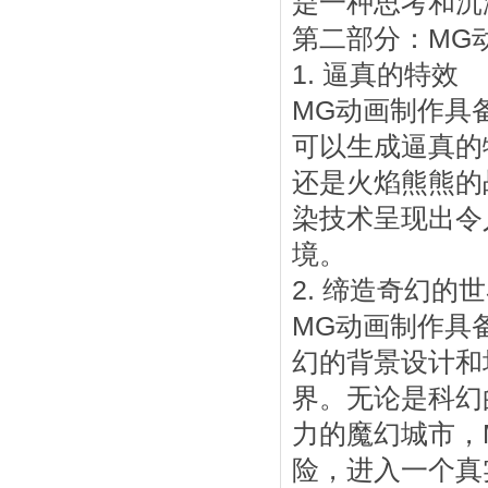
是一种思考和沉
第二部分：MG
1. 逼真的特效
MG动画制作具
可以生成逼真的
还是火焰熊熊的
染技术呈现出令
境。
2. 缔造奇幻的
MG动画制作具
幻的背景设计和
界。无论是科幻
力的魔幻城市，
险，进入一个真