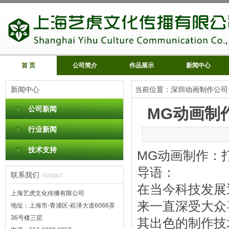
首 页
公司简介
作品展示
新闻中心
新闻中心
当前位置：
深圳动画制作公司
公司新闻
MG动画制
行业新闻
技术支持
MG动画制作：
导语：
联系我们
contact
在当今科技发展
上海艺虎文化传播有限公司
来一直深受大众
地址：上海市-青浦区-崧泽大道6066弄
36号楼三层
其出色的制作技